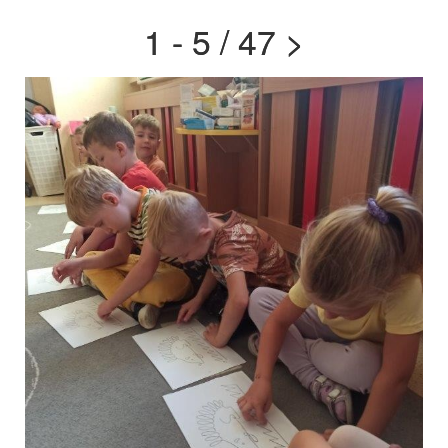
1 - 5 / 47
>